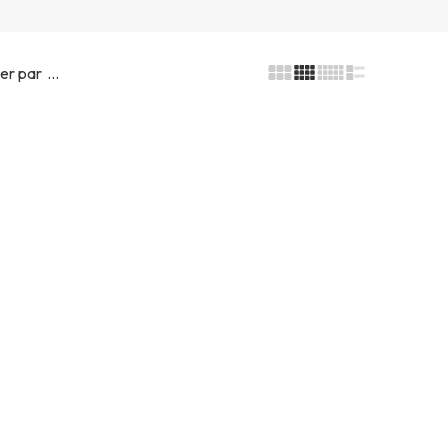
...
ier par