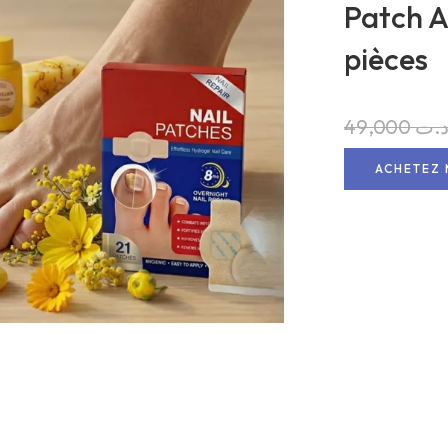
Patch A
pièces
49,000
.ت
ACHETEZ 