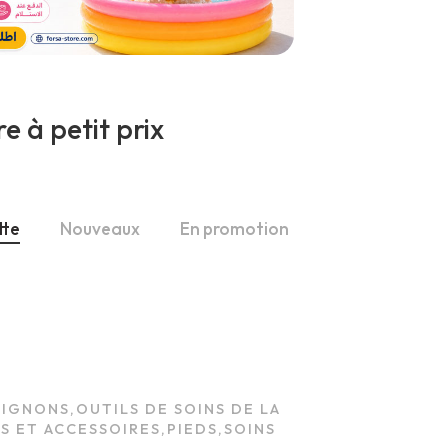
e à petit prix
tte
Nouveaux
En promotion
PIGNONS
,
OUTILS DE SOINS DE LA
S ET ACCESSOIRES
,
PIEDS
,
SOINS