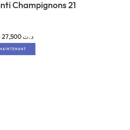
nti Champignons 21
27,500
د.ت
د
MAINTENANT