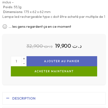
inclus –
Poids
: 55,1g
Dimensions
: 175 x 62 x 62 mm
Lampe led rechargeable type c doit être acheté par multiple de 1
...
les gens regardent ça en ce moment
19,900
د.ت
32,900
د.ت
AJOUTER AU PANIER
ACHETER MAINTENANT
DESCRIPTION